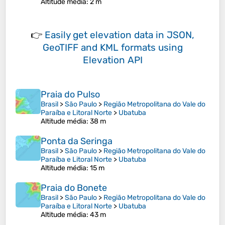
Altitude média
: 2 m
👉
Easily
get elevation data in JSON,
GeoTIFF and KML formats
using
Elevation API
Praia do Pulso
Brasil
>
São Paulo
>
Região Metropolitana do Vale do
Paraíba e Litoral Norte
>
Ubatuba
Altitude média
: 38 m
Ponta da Seringa
Brasil
>
São Paulo
>
Região Metropolitana do Vale do
Paraíba e Litoral Norte
>
Ubatuba
Altitude média
: 15 m
Praia do Bonete
Brasil
>
São Paulo
>
Região Metropolitana do Vale do
Paraíba e Litoral Norte
>
Ubatuba
Altitude média
: 43 m