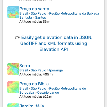
Praça da santa
Brasil
>
São Paulo
>
Região Metropolitana da Baixada
Santista
>
Santos
Altitude média
: 35 m
👉
Easily
get elevation data in JSON,
GeoTIFF and KML formats
using
Elevation API
Serra
Brasil
>
São Paulo
>
Iporanga
Altitude média
: 405 m
Praça da Bíblia
Brasil
>
São Paulo
>
Região Metropolitana de
Sorocaba
>
Cesário Lange
Altitude média
: 622 m
Jardim Itália