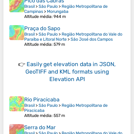
Pico das Cabras
Brasil
>
São Paulo
>
Região Metropolitana de
Campinas
>
Morungaba
Altitude média
: 944 m
Praça do Sapo
Brasil
>
São Paulo
>
Região Metropolitana do Vale do
Paraíba e Litoral Norte
>
São José dos Campos
Altitude média
: 579 m
👉
Easily
get elevation data in JSON,
GeoTIFF and KML formats
using
Elevation API
Rio Piracicaba
Brasil
>
São Paulo
>
Região Metropolitana de
Piracicaba
Altitude média
: 557 m
Serra do Mar
Brasil
>
São Paulo
>
Região Metropolitana do Vale do