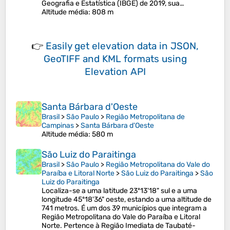
Geografia e Estatística (IBGE) de 2019, sua…
Altitude média
: 808 m
👉
Easily
get elevation data in JSON,
GeoTIFF and KML formats
using
Elevation API
Santa Bárbara d'Oeste
Brasil
>
São Paulo
>
Região Metropolitana de
Campinas
>
Santa Bárbara d'Oeste
Altitude média
: 580 m
São Luiz do Paraitinga
Brasil
>
São Paulo
>
Região Metropolitana do Vale do
Paraíba e Litoral Norte
>
São Luiz do Paraitinga
>
São
Luiz do Paraitinga
Localiza-se a uma latitude 23º13'18" sul e a uma
longitude 45º18'36" oeste, estando a uma altitude de
741 metros. É um dos 39 municípios que integram a
Região Metropolitana do Vale do Paraíba e Litoral
Norte. Pertence à Região Imediata de Taubaté-