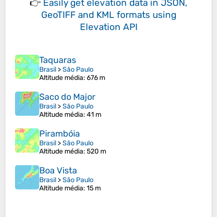
👉
Easily
get elevation data in JSON,
GeoTIFF and KML formats
using
Elevation API
Taquaras
Brasil
>
São Paulo
Altitude média
: 676 m
Saco do Major
Brasil
>
São Paulo
Altitude média
: 41 m
Pirambóia
Brasil
>
São Paulo
Altitude média
: 520 m
Boa Vista
Brasil
>
São Paulo
Altitude média
: 15 m