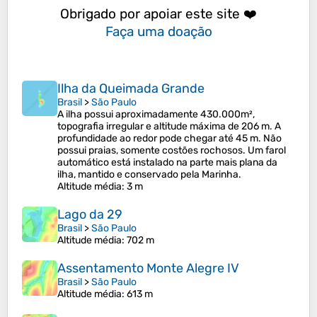
Obrigado por apoiar este site ❤️
Faça uma doação
Ilha da Queimada Grande
Brasil
>
São Paulo
A ilha possui aproximadamente 430.000m²,
topografia irregular e altitude máxima de 206 m. A
profundidade ao redor pode chegar até 45 m. Não
possui praias, somente costões rochosos. Um farol
automático está instalado na parte mais plana da
ilha, mantido e conservado pela Marinha.
Altitude média
: 3 m
Lago da 29
Brasil
>
São Paulo
Altitude média
: 702 m
Assentamento Monte Alegre IV
Brasil
>
São Paulo
Altitude média
: 613 m