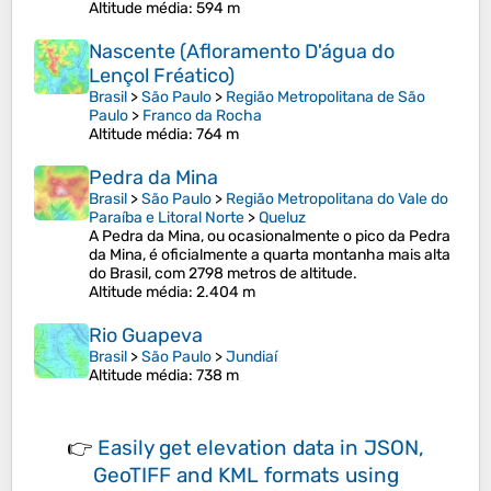
Altitude média
: 594 m
Nascente (Afloramento D'água do
Lençol Fréatico)
Brasil
>
São Paulo
>
Região Metropolitana de São
Paulo
>
Franco da Rocha
Altitude média
: 764 m
Pedra da Mina
Brasil
>
São Paulo
>
Região Metropolitana do Vale do
Paraíba e Litoral Norte
>
Queluz
A Pedra da Mina, ou ocasionalmente o pico da Pedra
da Mina, é oficialmente a quarta montanha mais alta
do Brasil, com 2798 metros de altitude.
Altitude média
: 2.404 m
Rio Guapeva
Brasil
>
São Paulo
>
Jundiaí
Altitude média
: 738 m
👉
Easily
get elevation data in JSON,
GeoTIFF and KML formats
using