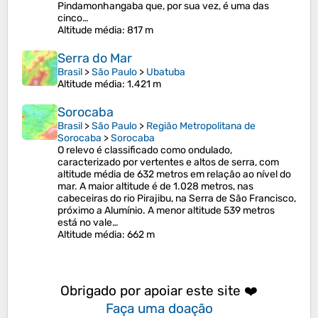
Pindamonhangaba que, por sua vez, é uma das
cinco…
Altitude média
: 817 m
Serra do Mar
Brasil
>
São Paulo
>
Ubatuba
Altitude média
: 1.421 m
Sorocaba
Brasil
>
São Paulo
>
Região Metropolitana de
Sorocaba
>
Sorocaba
O relevo é classificado como ondulado,
caracterizado por vertentes e altos de serra, com
altitude média de 632 metros em relação ao nível do
mar. A maior altitude é de 1.028 metros, nas
cabeceiras do rio Pirajibu, na Serra de São Francisco,
próximo a Alumínio. A menor altitude 539 metros
está no vale…
Altitude média
: 662 m
Obrigado por apoiar este site ❤️
Faça uma doação