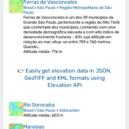
Ferraz de Vasconcelos
Brasil
>
São Paulo
>
Região Metropolitana de São
Paulo
Ferraz de Vasconcelos é um dos 39 municípios da
Grande São Paulo, pertencente a região do Alto Tietê
que contempla dez municípios, contando com uma
densidade demográfica elevada e com alto índice de
desenvolvimento humano - IDH, sua altitude em
relação ao mar, situa-se entre 759 e 760 metros.
Quando…
Altitude média
: 776 m
👉
Easily
get elevation data in JSON,
GeoTIFF and KML formats
using
Elevation API
Rio Sorocaba
Brasil
>
São Paulo
>
Votorantim
Altitude média
: 603 m
Maresias