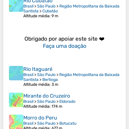
Rio Cubatão
Brasil
>
São Paulo
>
Região Metropolitana da Baixada
Santista
>
Cubatão
Altitude média
: 9 m
Obrigado por apoiar este site ❤️
Faça uma doação
Rio Itaguaré
Brasil
>
São Paulo
>
Região Metropolitana da Baixada
Santista
>
Bertioga
Altitude média
: 3 m
Mirante do Cruzeiro
Brasil
>
São Paulo
>
Eldorado
Altitude média
: 174 m
Morro do Peru
Brasil
>
São Paulo
>
Botucatu
Altitude média
: 677 m