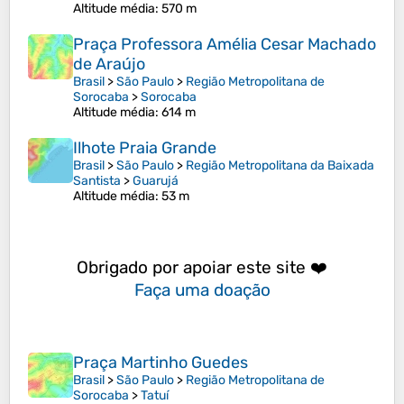
Altitude média
: 570 m
Praça Professora Amélia Cesar Machado
de Araújo
Brasil
>
São Paulo
>
Região Metropolitana de
Sorocaba
>
Sorocaba
Altitude média
: 614 m
Ilhote Praia Grande
Brasil
>
São Paulo
>
Região Metropolitana da Baixada
Santista
>
Guarujá
Altitude média
: 53 m
Obrigado por apoiar este site ❤️
Faça uma doação
Praça Martinho Guedes
Brasil
>
São Paulo
>
Região Metropolitana de
Sorocaba
>
Tatuí