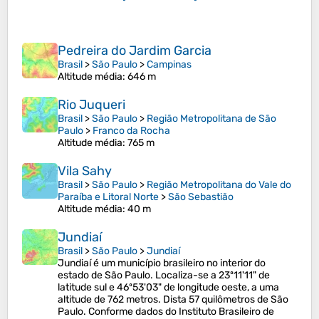
Pedreira do Jardim Garcia
Brasil
>
São Paulo
>
Campinas
Altitude média
: 646 m
Rio Juqueri
Brasil
>
São Paulo
>
Região Metropolitana de São
Paulo
>
Franco da Rocha
Altitude média
: 765 m
Vila Sahy
Brasil
>
São Paulo
>
Região Metropolitana do Vale do
Paraíba e Litoral Norte
>
São Sebastião
Altitude média
: 40 m
Jundiaí
Brasil
>
São Paulo
>
Jundiaí
Jundiaí é um município brasileiro no interior do
estado de São Paulo. Localiza-se a 23º11'11" de
latitude sul e 46º53'03" de longitude oeste, a uma
altitude de 762 metros. Dista 57 quilômetros de São
Paulo. Conforme dados do Instituto Brasileiro de