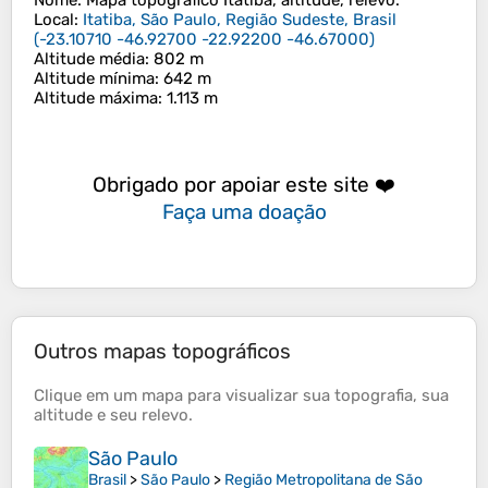
Nome
: Mapa topográfico
Itatiba
, altitude, relevo.
Local
:
Itatiba, São Paulo, Região Sudeste, Brasil
(
-23.10710 -46.92700 -22.92200 -46.67000
)
Altitude média
: 802 m
Altitude mínima
: 642 m
Altitude máxima
: 1.113 m
Obrigado por apoiar este site ❤️
Faça uma doação
Outros mapas topográficos
Clique em um
mapa
para visualizar sua
topografia
, sua
altitude
e seu
relevo
.
São Paulo
Brasil
>
São Paulo
>
Região Metropolitana de São