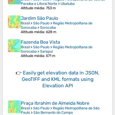
Paraíba e Litoral Norte
>
Ubatuba
Altitude média
: 753 m
Jardim São Paulo
Brasil
>
São Paulo
>
Região Metropolitana de
Sorocaba
>
Sorocaba
Altitude média
: 628 m
Fazenda Boa Vista
Brasil
>
São Paulo
>
Região Metropolitana de
Sorocaba
>
Sarapuí
Altitude média
: 571 m
👉
Easily
get elevation data in JSON,
GeoTIFF and KML formats
using
Elevation API
Praça Ibrahim de Almeida Nobre
Brasil
>
São Paulo
>
Região Metropolitana de São
Paulo
>
São Bernardo do Campo