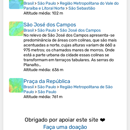
Brasil
>
São Paulo
>
Região Metropolitana do Vale do
Paraíba e Litoral Norte
>
São Sebastião
Altitude média
: 102 m
São José dos Campos
Brasil
>
São Paulo
>
São José dos Campos
No relevo de São José dos Campos apresenta-se
predominância de áreas com colinas, que são mais
acentuadas a norte, cujas alturas variam de 660 a
975 metros; os chamados mares de morros. Onde
está a parte urbana da cidade essas colinas se
transformam em terraços tabulares. As serras do
Planalto…
Altitude média
: 636 m
Praça da República
Brasil
>
São Paulo
>
Região Metropolitana de São
Paulo
>
São Paulo
Altitude média
: 761 m
Obrigado por apoiar este site ❤️
Faça uma doação