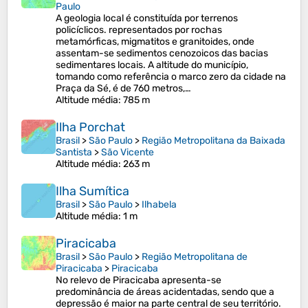
Paulo
A geologia local é constituída por terrenos
policíclicos. representados por rochas
metamórficas, migmatitos e granitoides, onde
assentam-se sedimentos cenozoicos das bacias
sedimentares locais. A altitude do município,
tomando como referência o marco zero da cidade na
Praça da Sé, é de 760 metros,…
Altitude média
: 785 m
Ilha Porchat
Brasil
>
São Paulo
>
Região Metropolitana da Baixada
Santista
>
São Vicente
Altitude média
: 263 m
Ilha Sumítica
Brasil
>
São Paulo
>
Ilhabela
Altitude média
: 1 m
Piracicaba
Brasil
>
São Paulo
>
Região Metropolitana de
Piracicaba
>
Piracicaba
No relevo de Piracicaba apresenta-se
predominância de áreas acidentadas, sendo que a
depressão é maior na parte central de seu território.