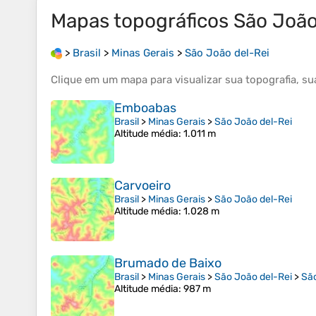
Mapas topográficos
São João
>
Brasil
>
Minas Gerais
>
São João del-Rei
Clique em um
mapa
para visualizar sua
topografia
, s
Emboabas
Brasil
>
Minas Gerais
>
São João del-Rei
Altitude média
: 1.011 m
Carvoeiro
Brasil
>
Minas Gerais
>
São João del-Rei
Altitude média
: 1.028 m
Brumado de Baixo
Brasil
>
Minas Gerais
>
São João del-Rei
>
Sã
Altitude média
: 987 m