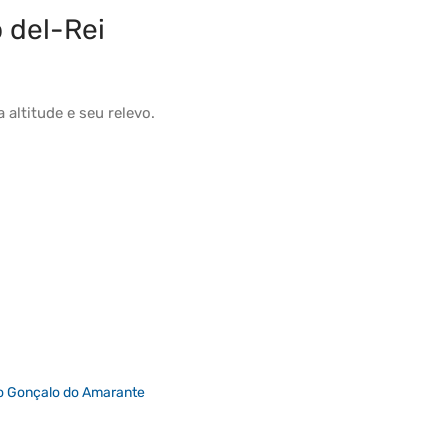
 del-Rei
ua
altitude
e seu
relevo
.
o Gonçalo do Amarante