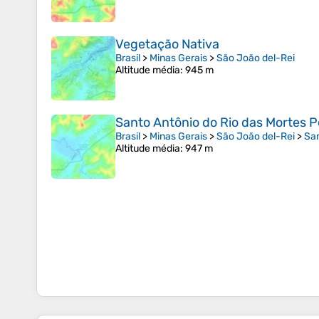
Vegetação Nativa
Brasil
>
Minas Gerais
>
São João del-Rei
Altitude média
: 945 m
Santo Antônio do Rio das Mortes 
Brasil
>
Minas Gerais
>
São João del-Rei
>
San
Altitude média
: 947 m