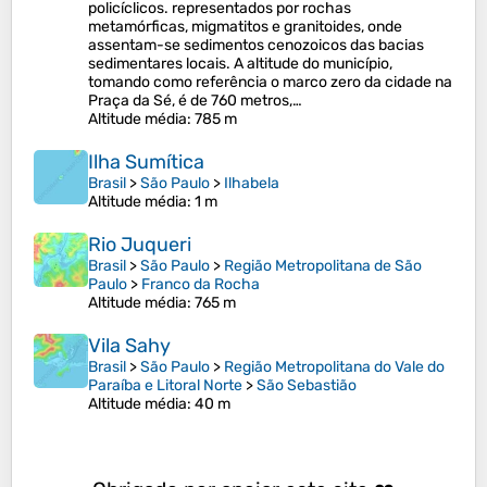
policíclicos. representados por rochas
metamórficas, migmatitos e granitoides, onde
assentam-se sedimentos cenozoicos das bacias
sedimentares locais. A altitude do município,
tomando como referência o marco zero da cidade na
Praça da Sé, é de 760 metros,…
Altitude média
: 785 m
Ilha Sumítica
Brasil
>
São Paulo
>
Ilhabela
Altitude média
: 1 m
Rio Juqueri
Brasil
>
São Paulo
>
Região Metropolitana de São
Paulo
>
Franco da Rocha
Altitude média
: 765 m
Vila Sahy
Brasil
>
São Paulo
>
Região Metropolitana do Vale do
Paraíba e Litoral Norte
>
São Sebastião
Altitude média
: 40 m