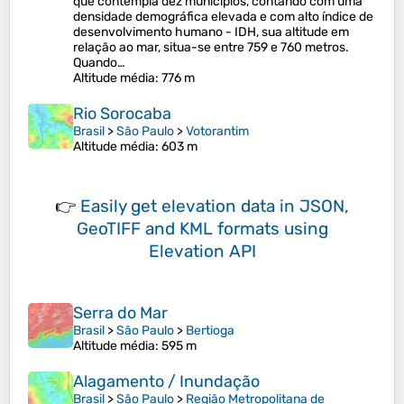
que contempla dez municípios, contando com uma
densidade demográfica elevada e com alto índice de
desenvolvimento humano - IDH, sua altitude em
relação ao mar, situa-se entre 759 e 760 metros.
Quando…
Altitude média
: 776 m
Rio Sorocaba
Brasil
>
São Paulo
>
Votorantim
Altitude média
: 603 m
👉
Easily
get elevation data in JSON,
GeoTIFF and KML formats
using
Elevation API
Serra do Mar
Brasil
>
São Paulo
>
Bertioga
Altitude média
: 595 m
Alagamento / Inundação
Brasil
>
São Paulo
>
Região Metropolitana de