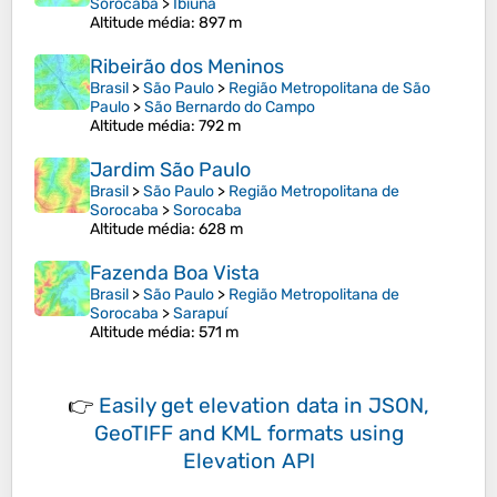
Sorocaba
>
Ibiúna
Altitude média
: 897 m
Ribeirão dos Meninos
Brasil
>
São Paulo
>
Região Metropolitana de São
Paulo
>
São Bernardo do Campo
Altitude média
: 792 m
Jardim São Paulo
Brasil
>
São Paulo
>
Região Metropolitana de
Sorocaba
>
Sorocaba
Altitude média
: 628 m
Fazenda Boa Vista
Brasil
>
São Paulo
>
Região Metropolitana de
Sorocaba
>
Sarapuí
Altitude média
: 571 m
👉
Easily
get elevation data in JSON,
GeoTIFF and KML formats
using
Elevation API