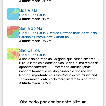
Altitude média
: 557 m
Boa Vista
Brasil
>
São Paulo
Altitude média
: 15 m
Serra do Mar
Brasil
>
São Paulo
>
Região Metropolitana do Vale do
Paraíba e Litoral Norte
>
Ubatuba
Altitude média
: 753 m
São Carlos
Brasil
>
São Paulo
A bacia do córrego do Gregório, que nasce em área
rural, a leste da cidade de São Carlos, numa região de
aproximadamente 900 metros de altitude (onde
nascem também o rio Monjolinho e o ribeirão dos
Negros, importantes cursos d'água deste município).
Tem como afluentes pela margem direita o córrego…
Altitude média
: 776 m
Obrigado por apoiar este site ❤️