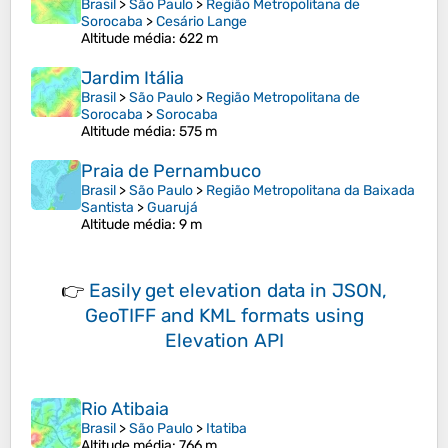
Brasil
>
São Paulo
>
Região Metropolitana de
Sorocaba
>
Cesário Lange
Altitude média
: 622 m
Jardim Itália
Brasil
>
São Paulo
>
Região Metropolitana de
Sorocaba
>
Sorocaba
Altitude média
: 575 m
Praia de Pernambuco
Brasil
>
São Paulo
>
Região Metropolitana da Baixada
Santista
>
Guarujá
Altitude média
: 9 m
👉
Easily
get elevation data in JSON,
GeoTIFF and KML formats
using
Elevation API
Rio Atibaia
Brasil
>
São Paulo
>
Itatiba
Altitude média
: 766 m