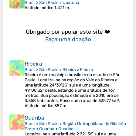
Brasil
>
São Paulo
>
Ubatuba
Altitude média
: 1.421 m
Obrigado por apoiar este site ❤️
Faça uma doação
Ribeira
Brasil
>
São Paulo
>
Ribeira
>
Ribeira
Ribeira é um município brasileiro do estado de São
Paulo. Localiza-se na região do Vale do Ribeira a
uma latitude 24º39'25" sul e a uma longitude
49º00'32" oeste, estando a uma altitude de 167
metros. Sua população estimada em 2010 era de
3.358 habitantes. Possui uma área de 335,77 km².
Altitude média
: 387 m
Guariba
Brasil
>
São Paulo
>
Região Metropolitana de Ribeirão
Preto
>
Guariba
>
Guariba
Localiza-se a uma latitude 21º21'36" sul e a uma