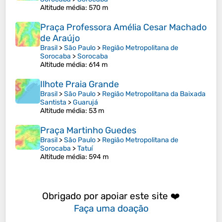
Altitude média
: 570 m
Praça Professora Amélia Cesar Machado
de Araújo
Brasil
>
São Paulo
>
Região Metropolitana de
Sorocaba
>
Sorocaba
Altitude média
: 614 m
Ilhote Praia Grande
Brasil
>
São Paulo
>
Região Metropolitana da Baixada
Santista
>
Guarujá
Altitude média
: 53 m
Praça Martinho Guedes
Brasil
>
São Paulo
>
Região Metropolitana de
Sorocaba
>
Tatuí
Altitude média
: 594 m
Obrigado por apoiar este site ❤️
Faça uma doação