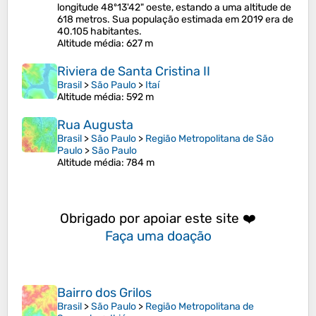
longitude 48º13'42" oeste, estando a uma altitude de
618 metros. Sua população estimada em 2019 era de
40.105 habitantes.
Altitude média
: 627 m
Riviera de Santa Cristina II
Brasil
>
São Paulo
>
Itaí
Altitude média
: 592 m
Rua Augusta
Brasil
>
São Paulo
>
Região Metropolitana de São
Paulo
>
São Paulo
Altitude média
: 784 m
Obrigado por apoiar este site ❤️
Faça uma doação
Bairro dos Grilos
Brasil
>
São Paulo
>
Região Metropolitana de