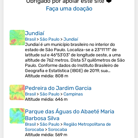
Obrigado por apoiar este site ❤️
Faça uma doação
Jundiaí
Brasil
>
São Paulo
>
Jundiaí
Jundiaí é um município brasileiro no interior do
estado de São Paulo. Localiza-se a 23º11'11" de
latitude sul e 46º53'03" de longitude oeste, a uma
altitude de 762 metros. Dista 57 quilômetros de São
Paulo. Conforme dados do Instituto Brasileiro de
Geografia e Estatística (IBGE) de 2019, sua…
Altitude média
: 808 m
Pedreira do Jardim Garcia
Brasil
>
São Paulo
>
Campinas
Altitude média
: 646 m
Parque das Águas do Abaeté Maria
Barbosa Silva
Brasil
>
São Paulo
>
Região Metropolitana de
Sorocaba
>
Sorocaba
Altitude média
: 569 m