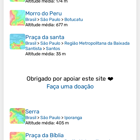
Altitude média
: 174 m
Morro do Peru
Brasil
>
São Paulo
>
Botucatu
Altitude média
: 677 m
Praça da santa
Brasil
>
São Paulo
>
Região Metropolitana da Baixada
Santista
>
Santos
Altitude média
: 35 m
Obrigado por apoiar este site ❤️
Faça uma doação
Serra
Brasil
>
São Paulo
>
Iporanga
Altitude média
: 405 m
Praça da Bíblia